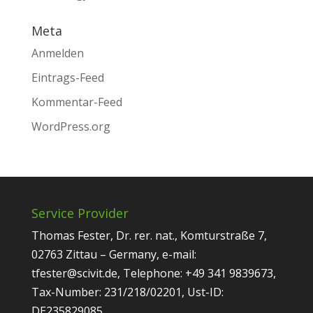
Meta
Anmelden
Eintrags-Feed
Kommentar-Feed
WordPress.org
Service Provider
Thomas Fester, Dr. rer. nat., Komturstraße 7,
02763 Zittau – Germany, e-mail:
tfester@scivit.de, Telephone: +49 341 9839673,
Tax-Number: 231/218/02201, Ust-ID:
DE235829085