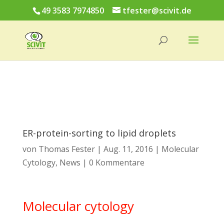
49 3583 7974850
tfester@scivit.de
ER-protein-sorting to lipid droplets
von
Thomas Fester
|
Aug. 11, 2016
|
Molecular
Cytology
,
News
|
0 Kommentare
Molecular cytology