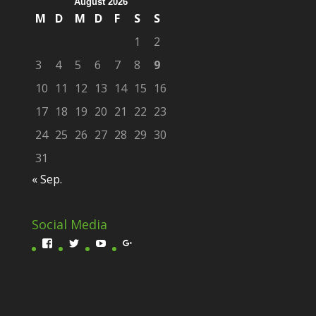
August 2026
M
D
M
D
F
S
S
1
2
3
4
5
6
7
8
9
10
11
12
13
14
15
16
17
18
19
20
21
22
23
24
25
26
27
28
29
30
31
« Sep.
Social Media
Profil
Profil
Profil
Profil
von
von
von
von
Scivit-
fester_thomas
UCittg4tLzmxR_xsgWlwXpxA
ScivitDEVisual
1601466300074701
auf
auf
auf
auf
Twitter
YouTube
Google+
Facebook
anzeigen
anzeigen
anzeigen
anzeigen