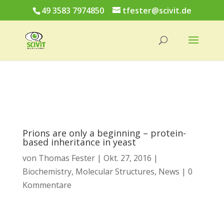
49 3583 7974850
tfester@scivit.de
Prions are only a beginning – protein-
based inheritance in yeast
von
Thomas Fester
|
Okt. 27, 2016
|
Biochemistry
,
Molecular Structures
,
News
|
0
Kommentare