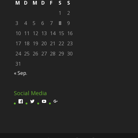
M
D
M
D
F
S
S
1
2
3
4
5
6
7
8
9
10
11
12
13
14
15
16
17
18
19
20
21
22
23
24
25
26
27
28
29
30
31
« Sep.
Social Media
Profil
Profil
Profil
Profil
von
von
von
von
Scivit-
fester_thomas
UCittg4tLzmxR_xsgWlwXpxA
ScivitDEVisual
1601466300074701
auf
auf
auf
auf
Twitter
YouTube
Google+
Facebook
anzeigen
anzeigen
anzeigen
anzeigen