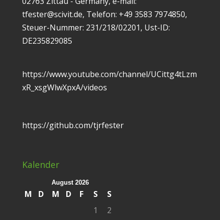
02763 Zittau - Germany, e-mail:
tfester@scivit.de, Telefon: +49 3583 7974850,
Steuer-Nummer: 231/218/02201, Ust-ID:
DE235829085
https://www.youtube.com/channel/UCittg4tLzm
xR_xsgWlwXpxA/videos
https://github.com/tjrfester
Kalender
August 2026
M
D
M
D
F
S
S
1
2