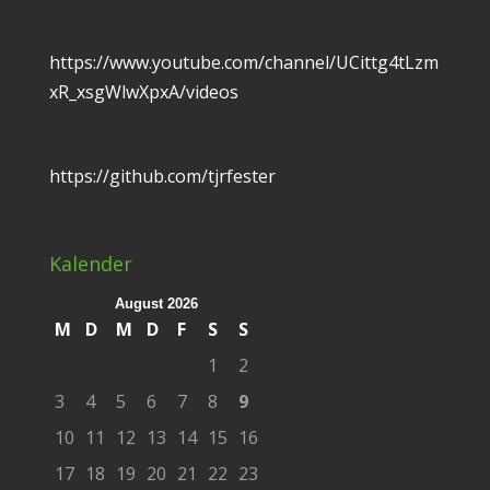
https://www.youtube.com/channel/UCittg4tLzm
xR_xsgWlwXpxA/videos
https://github.com/tjrfester
Kalender
August 2026
M
D
M
D
F
S
S
1
2
3
4
5
6
7
8
9
10
11
12
13
14
15
16
17
18
19
20
21
22
23