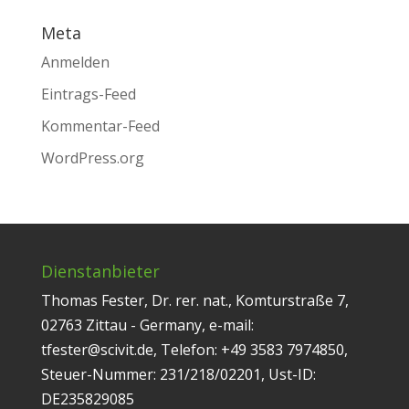
Meta
Anmelden
Eintrags-Feed
Kommentar-Feed
WordPress.org
Dienstanbieter
Thomas Fester, Dr. rer. nat., Komturstraße 7,
02763 Zittau - Germany, e-mail:
tfester@scivit.de, Telefon: +49 3583 7974850,
Steuer-Nummer: 231/218/02201, Ust-ID:
DE235829085