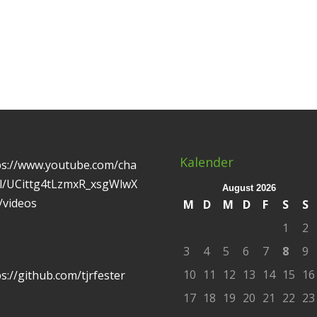
Kalender
ps://www.youtube.com/cha
l/UCittg4tLzmxR_xsgWlwX
August 2026
/videos
M
D
M
D
F
S
S
1
2
3
4
5
6
7
8
9
10
11
12
13
14
15
16
s://github.com/tjrfester
17
18
19
20
21
22
23