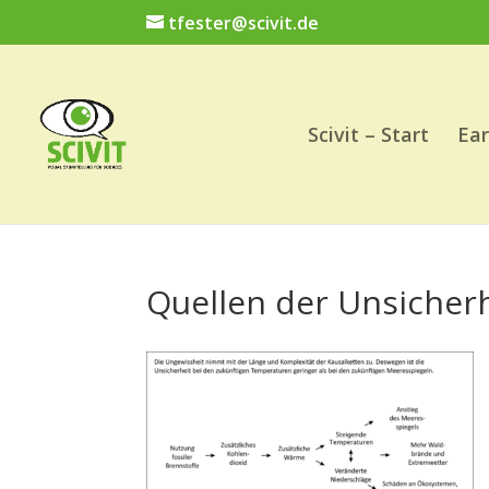
tfester@scivit.de
Scivit – Start
Ear
Quellen der Unsicher