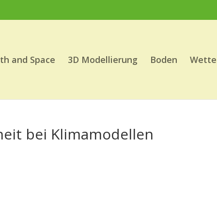
th and Space
3D Modellierung
Boden
Wette
heit bei Klimamodellen