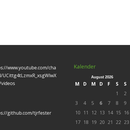
Kalender
ps://www.youtube.com/cha
l/UCittg4tLzmxR_xsgWlwX
August 2026
/videos
M
D
M
D
F
S
S
1
2
3
4
5
6
7
8
9
10
11
12
13
14
15
16
s://github.com/tjrfester
17
18
19
20
21
22
23