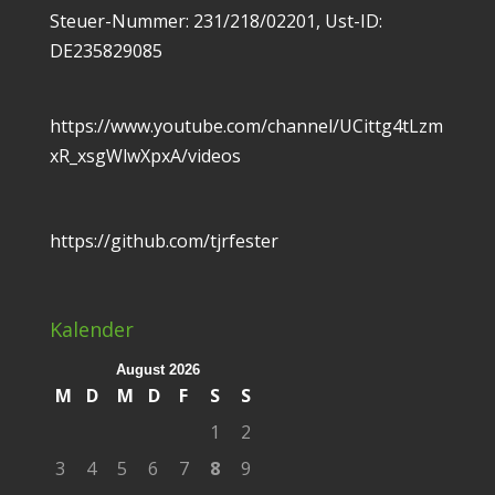
Steuer-Nummer: 231/218/02201, Ust-ID:
DE235829085
https://www.youtube.com/channel/UCittg4tLzm
xR_xsgWlwXpxA/videos
https://github.com/tjrfester
Kalender
August 2026
M
D
M
D
F
S
S
1
2
3
4
5
6
7
8
9