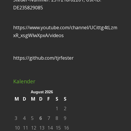
DE235829085
https://www.youtube.com/channel/UCittg4tLzm
xR_xsgWlwXpxA/videos
https://github.com/tjrfester
Kalender
August 2026
M
D
M
D
F
S
S
1
2
3
4
5
6
7
8
9
10
11
12
13
14
15
16