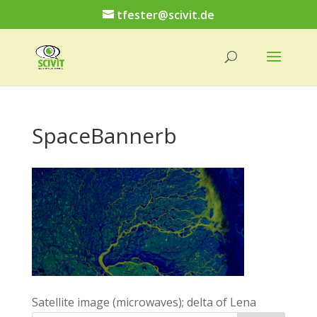
tfester@scivit.de
SpaceBannerb
Satellite image (microwaves); delta of Lena