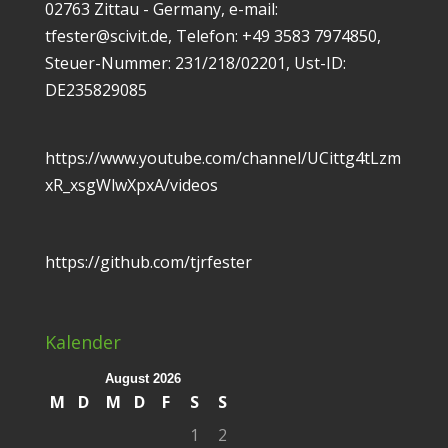
02763 Zittau - Germany, e-mail:
tfester@scivit.de, Telefon: +49 3583 7974850,
Steuer-Nummer: 231/218/02201, Ust-ID:
DE235829085
https://www.youtube.com/channel/UCittg4tLzm
xR_xsgWlwXpxA/videos
https://github.com/tjrfester
Kalender
August 2026
M
D
M
D
F
S
S
1
2