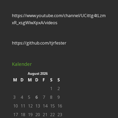
https://www.youtube.com/channel/UCittg4tLzm
xR_xsgWlwXpxA/videos
https://github.com/tjrfester
Kalender
August 2026
M
D
M
D
F
S
S
1
2
3
4
5
6
7
8
9
10
11
12
13
14
15
16
17
18
19
20
21
22
23