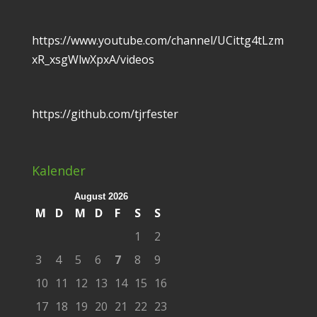
https://www.youtube.com/channel/UCittg4tLzm
xR_xsgWlwXpxA/videos
https://github.com/tjrfester
Kalender
August 2026
M
D
M
D
F
S
S
1
2
3
4
5
6
7
8
9
10
11
12
13
14
15
16
17
18
19
20
21
22
23