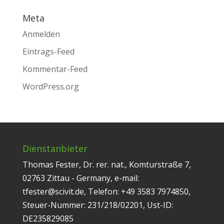
Meta
Anmelden
Eintrags-Feed
Kommentar-Feed
WordPress.org
Dienstanbieter
Thomas Fester, Dr. rer. nat., Komturstraße 7,
02763 Zittau - Germany, e-mail:
tfester@scivit.de, Telefon: +49 3583 7974850,
Steuer-Nummer: 231/218/02201, Ust-ID:
DE235829085