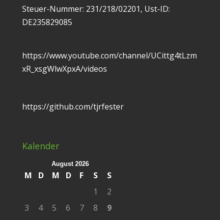
Steuer-Nummer: 231/218/02201, Ust-ID:
DE235829085
https://www.youtube.com/channel/UCittg4tLzm
xR_xsgWlwXpxA/videos
https://github.com/tjrfester
Kalender
August 2026
M
D
M
D
F
S
S
1
2
3
4
5
6
7
8
9