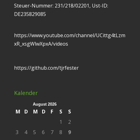
Steuer-Nummer: 231/218/02201, Ust-ID:
DE235829085
https://www.youtube.com/channel/UCittg4tLzm
xR_xsgWlwXpxA/videos
https://github.com/tjrfester
Kalender
August 2026
M
D
M
D
F
S
S
1
2
3
4
5
6
7
8
9